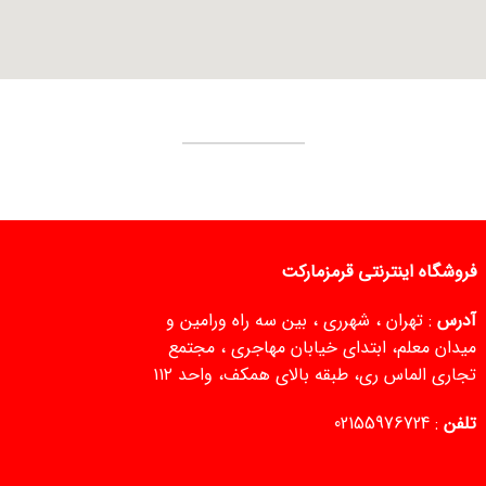
بازگشت به بالا
فروشگاه اینترنتی قرمزمارکت
آدرس
: تهران ، شهرری ، بین سه راه ورامین و
میدان معلم، ابتدای خیابان مهاجری ، مجتمع
تجاری الماس ری، طبقه بالای همکف، واحد ۱۱۲
تلفن
:
02155976724