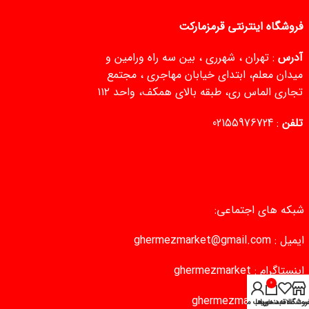
فروشگاه اینترنتی قرمزمارکت
آدرس
: تهران ، شهرری ، بین سه راه ورامین و
میدان معلم، ابتدای خیابان مهاجری ، مجتمع
تجاری الماس ری، طبقه بالای همکف، واحد ۱۱۲
تلفن
:
02155976724
شبکه های اجتماعی:
ایمیل :
ghermezmarket@gmail.com
اینستاگرام :
ghermezmarket
0
تلگرام :
ghermezmarket
روشگاه
سبد خرید
ست علاقه‌مندی‌ها
حساب من