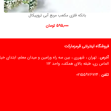
بانکه فلزی مکعب مربع آبی تروپیکال
۵۹۵,۰۰۰
تومان
فروشگاه اینترنتی قرمزمارکت
آدرس
: تهران ، شهرری ، بین سه راه ورامین و میدان معلم، ابتدای خ
الماس ری، طبقه بالای همکف، واحد ۱۱۲
تلفن
:
02155976724