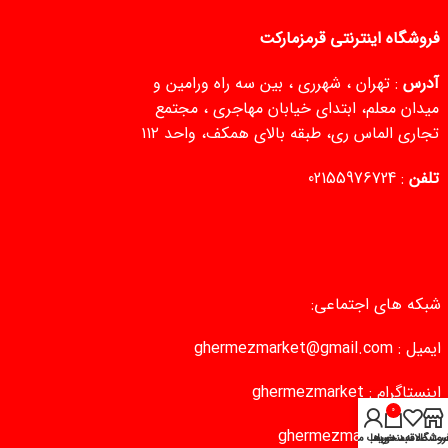
فروشگاه اینترنتی قرمزمارکت
آدرس
: تهران ، شهرری ، بین سه راه ورامین و
میدان معلم، ابتدای خیابان مهاجری ، مجتمع
تجاری الماس ری، طبقه بالای همکف، واحد ۱۱۲
تلفن
:
02155976724
شبکه های اجتماعی:
ایمیل :
ghermezmarket@gmail.com
اینستاگرام :
ghermezmarket
0
تلگرام :
ghermezmarket
روشگاه
سبد خرید
ست علاقه‌مندی‌ها
حساب من