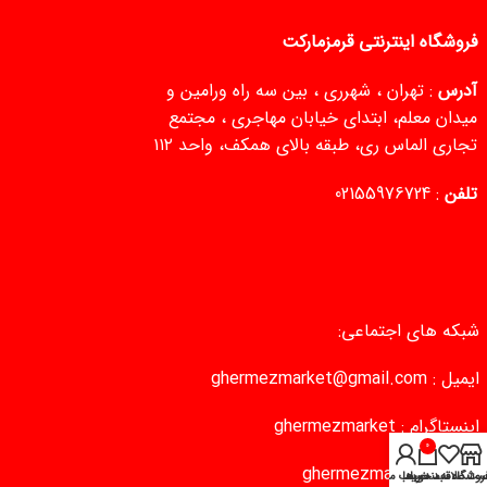
فروشگاه اینترنتی قرمزمارکت
آدرس
: تهران ، شهرری ، بین سه راه ورامین و
میدان معلم، ابتدای خیابان مهاجری ، مجتمع
تجاری الماس ری، طبقه بالای همکف، واحد ۱۱۲
تلفن
:
02155976724
شبکه های اجتماعی:
ایمیل :
ghermezmarket@gmail.com
اینستاگرام :
ghermezmarket
0
تلگرام :
ghermezmarket
روشگاه
سبد خرید
ست علاقه‌مندی‌ها
حساب من