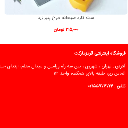
ست کارد صبحانه طرح پنیر زرد
۲۱۵,۰۰۰
تومان
فروشگاه اینترنتی قرمزمارکت
آدرس
: تهران ، شهرری ، بین سه راه ورامین و میدان معلم، ابتدای خ
الماس ری، طبقه بالای همکف، واحد ۱۱۲
تلفن
:
02155976724