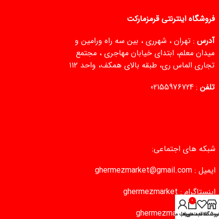
فروشگاه اینترنتی قرمزمارکت
آدرس
: تهران ، شهرری ، بین سه راه ورامین و
میدان معلم، ابتدای خیابان مهاجری ، مجتمع
تجاری الماس ری، طبقه بالای همکف، واحد ۱۱۲
تلفن
:
02155976724
شبکه های اجتماعی:
ایمیل :
ghermezmarket@gmail.com
اینستاگرام :
ghermezmarket
0
تلگرام :
ghermezmarket
روشگاه
سبد خرید
ست علاقه‌مندی‌ها
حساب من