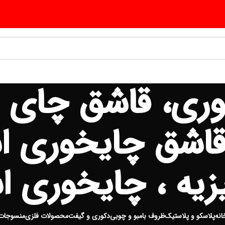
وری، قاشق چای 
اشق چایخوری است
زیه ، چایخوری ا
انه
پلاسکو و پلاستیک
ظروف بامبو و چوبی
دکوری و گیفت
محصولات فلزی
منسوجات