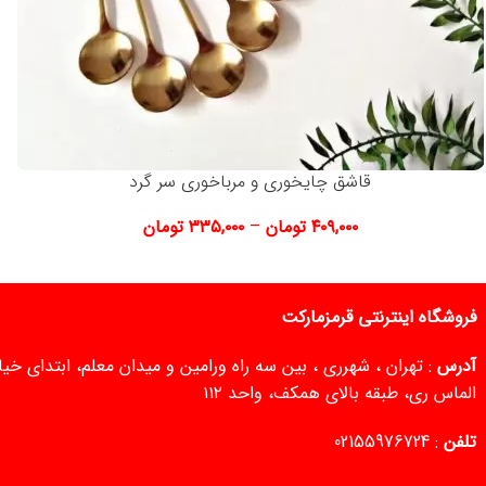
قاشق چایخوری و مرباخوری سر گرد
۴۰۹,۰۰۰
تومان
–
۳۳۵,۰۰۰
تومان
فروشگاه اینترنتی قرمزمارکت
آدرس
: تهران ، شهرری ، بین سه راه ورامین و میدان معلم، ابتدای خ
الماس ری، طبقه بالای همکف، واحد ۱۱۲
تلفن
:
02155976724