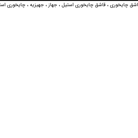
ق چایخوری ، قاشق چایخوری استیل ، جهاز ، جهیزیه ، چایخوری است