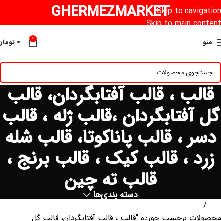
GHERMEZMARKET
Skip to navigation
Skip to main content
0
منو
۰
تومان
قالب ، قالب آفتابگردان، قالب
گل آفتابگردان ،قالب ژله ، قالب
دسر ، قالب پاناکوتا، قالب شله
زرد ، قالب کیک ، قالب برنج ،
قالب ته چین
دسته بندی‌ها
خانه
محصولات برچسب خورده “قالب ، قالب آفتابگردان، قالب گل