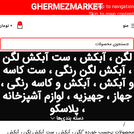
GHERMEZMARKET
Skip to navigation
Skip to main content
0
منو
۰
تومان
لگن ، آبکش ، ست آبکش لگن
، آبکش لگن رنگی ، ست کاسه
و آبکش ، آبکش و کاسه رنگی ،
جهاز ، جهیزیه ، لوازم آشپزخانه
، پلاسکو
دسته بندی‌ها
خانه
محصولات برچسب خورده “لگن ، آبکش ، ست آبکش لگن ، آبکش