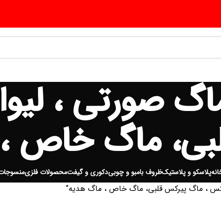
گ صورتی ، لیوا
بی، ماگ خاص ، 
انه
پلاسکو و پلاستیک
ظروف بامبو و چوبی
دکوری و گیفت
محصولات فلزی
منسوجات
کس ، ماگ پیرکس قلبی، ماگ خاص ، ماگ هدیه”