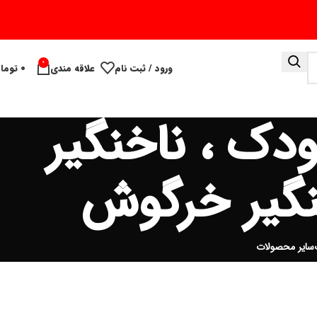
0
ورود / ثبت نام
علاقه مندی
۰
توما
ودک ، ناخنگیر
خنگیر خرگوش
سایر محصولات