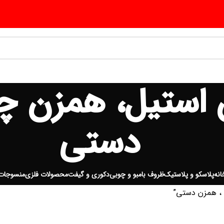
 استیل، همزن 
دستی
انه
پلاسکو و پلاستیک
ظروف بامبو و چوبی
دکوری و گیفت
محصولات فلزی
منسوجات
، همزن دستی”