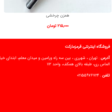
همزن چرخشی
۲۱۵,۰۰۰
تومان
فروشگاه اینترنتی قرمزمارکت
آدرس
: تهران ، شهرری ، بین سه راه ورامین و میدان معلم، ابتدای خ
الماس ری، طبقه بالای همکف، واحد ۱۱۲
تلفن
:
02155976724