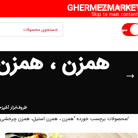
GHERMEZMARKE
Skip to navigation
Skip to main content
منو
همزن ، همزن
ظروف
ابزار آشپزخ
خانه
محصولات برچسب خورده “همزن ، همزن استیل، همزن چرخشی 