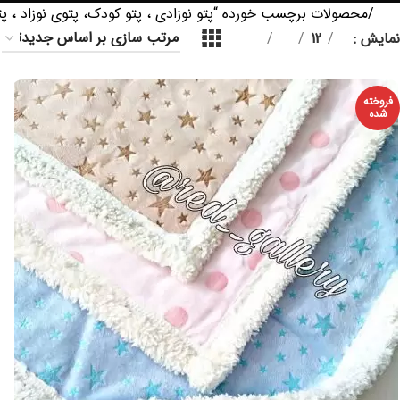
خانه
محصولات برچسب خورده “پتو نوزادی ، پتو کودک، پتوی نوزاد ، پتوی
نمایش
9
12
18
24
فروخته
شده