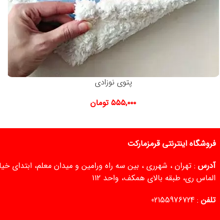
پتوی نوزادی
۵۵۵,۰۰۰
تومان
فروشگاه اینترنتی قرمزمارکت
آدرس
: تهران ، شهرری ، بین سه راه ورامین و میدان معلم، ابتدای خ
الماس ری، طبقه بالای همکف، واحد ۱۱۲
تلفن
:
02155976724