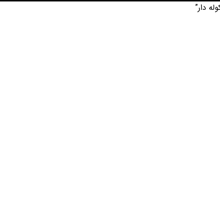
له دار”