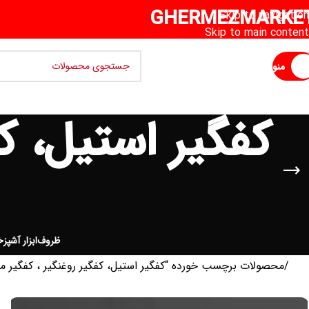
GHERMEZMARKE
Skip to navigation
Skip to main content
منو
کفگیر استیل، کف
ظروف
ابزار آشپزخ
خانه
محصولات برچسب خورده “کفگیر استیل، کفگیر روغنگیر ، کفگیر ما