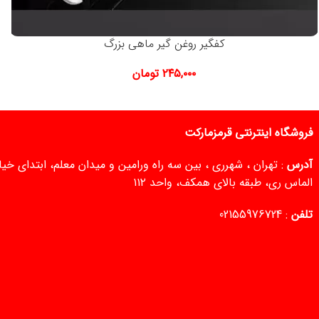
کفگیر روغن گیر ماهی بزرگ
۲۴۵,۰۰۰
تومان
فروشگاه اینترنتی قرمزمارکت
آدرس
: تهران ، شهرری ، بین سه راه ورامین و میدان معلم، ابتدای خ
الماس ری، طبقه بالای همکف، واحد ۱۱۲
تلفن
:
02155976724