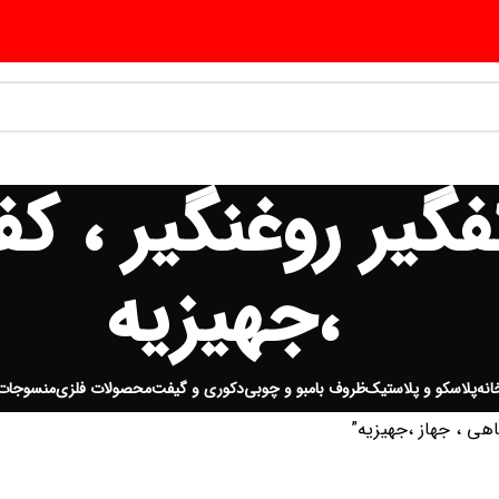
گیر روغنگیر ، کف
،جهیزیه
انه
پلاسکو و پلاستیک
ظروف بامبو و چوبی
دکوری و گیفت
محصولات فلزی
منسوجات
هی ، جهاز ،جهیزیه”