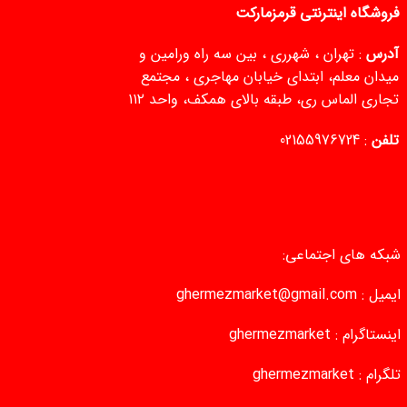
فروشگاه اینترنتی قرمزمارکت
آدرس
: تهران ، شهرری ، بین سه راه ورامین و
میدان معلم، ابتدای خیابان مهاجری ، مجتمع
تجاری الماس ری، طبقه بالای همکف، واحد ۱۱۲
تلفن
:
02155976724
شبکه های اجتماعی:
ایمیل :
ghermezmarket@gmail.com
اینستاگرام :
ghermezmarket
تلگرام :
ghermezmarket