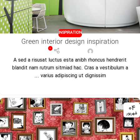
INSPIRATION
Green interior design inspiration
0
مدیر فروشگاه
A sed a risusat luctus esta anibh rhoncus hendrerit
blandit nam rutrum sitmiad hac. Cras a vestibulum a
varius adipiscing ut dignissim ...
ادامه مطلب
04
شهریور