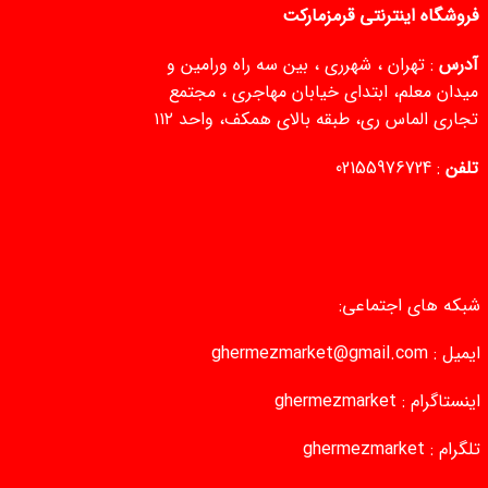
فروشگاه اینترنتی قرمزمارکت
آدرس
: تهران ، شهرری ، بین سه راه ورامین و
میدان معلم، ابتدای خیابان مهاجری ، مجتمع
تجاری الماس ری، طبقه بالای همکف، واحد ۱۱۲
تلفن
:
02155976724
شبکه های اجتماعی:
ایمیل :
ghermezmarket@gmail.com
اینستاگرام :
ghermezmarket
تلگرام :
ghermezmarket