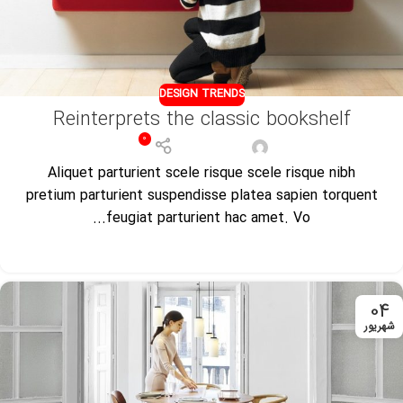
DESIGN TRENDS
Reinterprets the classic bookshelf
0
مدیر فروشگاه
Aliquet parturient scele risque scele risque nibh
pretium parturient suspendisse platea sapien torquent
feugiat parturient hac amet. Vo...
ادامه مطلب
04
شهریور