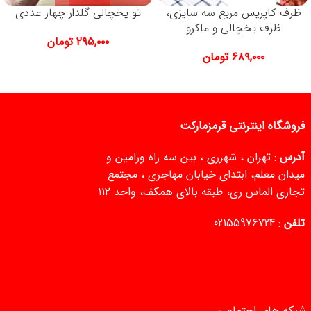
ظرف کاپریس مربع سه سایزی،
تو یخچالی گلدار چهار عددی
ظرف یخچالی و ماکرو
۲۹۵,۰۰۰
تومان
۶۸۹,۰۰۰
تومان
فروشگاه اینترنتی قرمزمارکت
آدرس
: تهران ، شهرری ، بین سه راه ورامین و
میدان معلم، ابتدای خیابان مهاجری ، مجتمع
تجاری الماس ری، طبقه بالای همکف، واحد ۱۱۲
تلفن
:
02155976724
شبکه های اجتماعی: