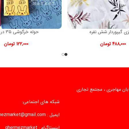
زی گیپوردار شش نفره
حوله خرگوشی ۳۵ در ۷۵
۴۸۸,۰۰۰
تومان
۱۲۲,۰۰۰
تومان
یابان مهاجری ، مجتمع تجاری
شبکه های اجتماعی:
ایمیل :
mezmarket@gmail.com
اینستاگرام :
ghermezmarket