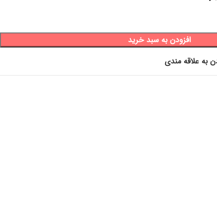
افزودن به سبد خرید
ن به علاقه مندی
، ارگانایزر پارچه ای ، ارگانایزر کشو