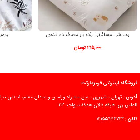
روبالشی مسافرتی یک بار مصرف ده عددی
رومی
۲۱۵,۰۰۰
تومان
فروشگاه اینترنتی قرمزمارکت
آدرس
: تهران ، شهرری ، بین سه راه ورامین و میدان معلم، ابتدای خ
الماس ری، طبقه بالای همکف، واحد ۱۱۲
تلفن
:
02155976724