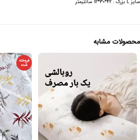
سایز L بزرگ : 42*30*12 سانتیمتر
محصولات مشابه
فروخته
شده