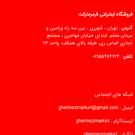
فروشگاه اینترنتی قرمزمارکت
آدرس
: تهران ، شهرری ، بین سه راه ورامین و
میدان معلم، ابتدای خیابان مهاجری ، مجتمع
تجاری الماس ری، طبقه بالای همکف، واحد ۱۱۲
تلفن
:
02155976724
شبکه های اجتماعی:
ایمیل :
ghermezmarket@gmail.com
اینستاگرام :
ghermezmarket
تلگرام :
ghermezmarket