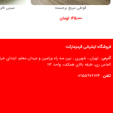
قوطی مربع برجسته
سینی فلز
۱۶۵,۰۰۰
تومان
فروشگاه اینترنتی قرمزمارکت
آدرس
: تهران ، شهرری ، بین سه راه ورامین و میدان معلم، ابتدای خ
الماس ری، طبقه بالای همکف، واحد ۱۱۲
تلفن
:
02155976724