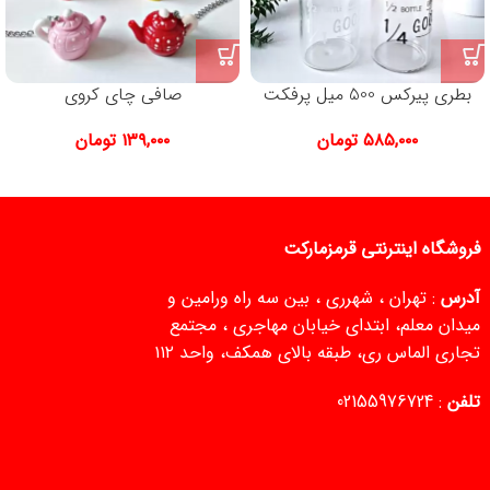
بطری پیرکس 500 میل پرفکت
صافی چای کروی
۵۸۵,۰۰۰
تومان
۱۳۹,۰۰۰
تومان
فروشگاه اینترنتی قرمزمارکت
آدرس
: تهران ، شهرری ، بین سه راه ورامین و
میدان معلم، ابتدای خیابان مهاجری ، مجتمع
تجاری الماس ری، طبقه بالای همکف، واحد ۱۱۲
تلفن
:
02155976724