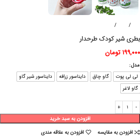
خانه
ظروف
ظروف فانتزی
بطری شیر کودک طرحدار
۱۹۹,۰۰۰
تومان
مدل
لی لی پوت
گاو چاق
دایناسور زرافه
دایناسور شیر گاو
گاو لاغر
افزودن به سبد خرید
افزودن به مقایسه
افزودن به علاقه مندی