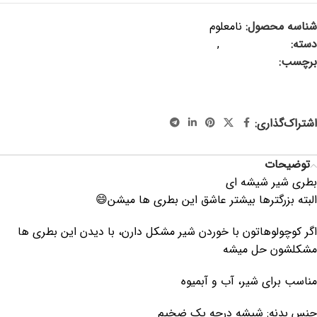
شناسه محصول:
نامعلوم
دسته:
سرو و پذیرایی
,
ظروف فانتزی
برچسب:
بطری شیر ، بطری نیم لیتری ، بطری ۵۰۰ میل ، بطری شیر
کودک ، بطری شیر کریسمسی ، بطری کریسمسی ، بطری شیر فانتزی،
جهاز ، سیسمونی ، جهیزیه ، هدیه کودک
اشتراک‌گذاری:
توضیحات
بطری شیر شیشه ای
البته بزرگترها بیشتر عاشق این بطری ها میشن😄
اگر کوچولوهاتون با خوردن شیر مشکل دارن، با دیدن این بطری ها
مشکلشون حل میشه
مناسب برای شیر، آب و آبمیوه
جنس بدنه: شیشه درجه یک ضخیم