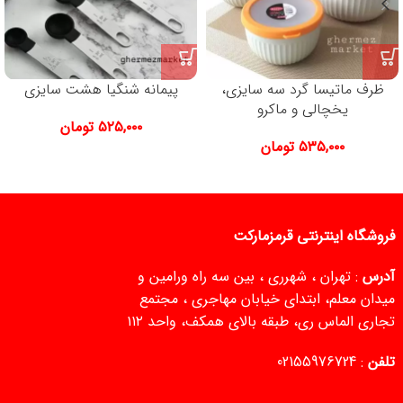
ظرف ماتیسا گرد سه سایزی،
پیمانه شنگیا هشت سایزی
یخچالی و ماکرو
۵۲۵,۰۰۰
تومان
۵۳۵,۰۰۰
تومان
فروشگاه اینترنتی قرمزمارکت
آدرس
: تهران ، شهرری ، بین سه راه ورامین و
میدان معلم، ابتدای خیابان مهاجری ، مجتمع
تجاری الماس ری، طبقه بالای همکف، واحد ۱۱۲
تلفن
:
02155976724