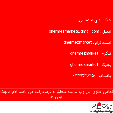
شبکه های اجتماعی:
ایمیل :
ghermezmarket@gmail.com
اینستاگرام :
ghermezmarket
تلگرام :
ghermezmarket
روبیکا :
ghermezmarket
واتساپ :
09372626450
تمامی حقوق این وب‌ سایت متعلق به قرمزمارکت می باشد Copyright
© 2023
0
روشگاه
سبد خرید
ست علاقه‌مندی‌ها
حساب من