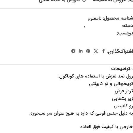
شناسه محصول:
نامعلوم
دسته:
پلاسکو و پلاستیک
,
منسوجات
برچسب:
تو یخچالی ، ترمز فرش ، تو کابینتی، خرید جهاز ، جهیزیه،
لوازم کابردی آشپزخانه
اشتراک‌گذاری:
توضیحات
رول ضد لغزش با استفاده های گوناگون:
تویخچالی و تو کابینتی
ترمز فرش
زیر بشقابی
رو کابینتی
به دلیل جنس فومی که داره به هیچ عنوان سر نمیخوره.
خارجی با کیفیت فوق العاده