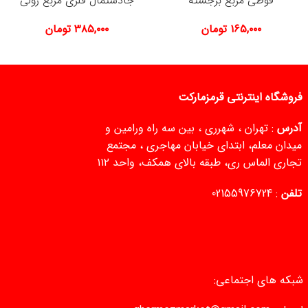
قوطی مربع برجسته
جادستمال فلزی مربع رولی
۱۶۵,۰۰۰
تومان
۳۸۵,۰۰۰
تومان
فروشگاه اینترنتی قرمزمارکت
آدرس
: تهران ، شهرری ، بین سه راه ورامین و
میدان معلم، ابتدای خیابان مهاجری ، مجتمع
تجاری الماس ری، طبقه بالای همکف، واحد ۱۱۲
تلفن
:
02155976724
شبکه های اجتماعی: