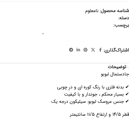
شناسه محصول:
نامعلوم
دسته:
محصولات فلزی
برچسب:
جادستمال ، جادستمال فلزی ، جادستمال فلزی رولی ،
جادستمالی ، جادستمال رولی، جادستمال لبوبو
,
سیسمونی ،
جادستمال کودک
اشتراک‌گذاری:
توضیحات
جادستمال لبوبو
✔ بدنه فلزی با رنگ کوره ای و درِ چوبی
✔ بسیار محکم ، جوندار و با کیفیت
✔ جنس عروسک لبوبو: سیلیکون درجه یک
قطر ۱۴/۵ و ارتفاع ۱۱/۵ سانتیمتر