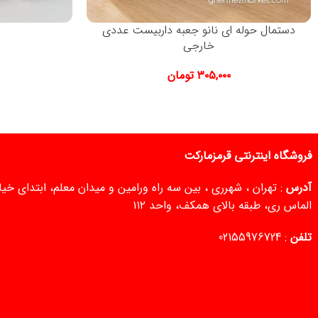
دستمال حوله ای نانو جعبه داربیست عددی
خارجی
۳۰۵,۰۰۰
تومان
فروشگاه اینترنتی قرمزمارکت
آدرس
: تهران ، شهرری ، بین سه راه ورامین و میدان معلم، ابتدای خ
الماس ری، طبقه بالای همکف، واحد ۱۱۲
تلفن
:
02155976724