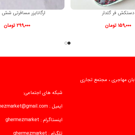
دستکش فر گلدار
ارگانایزر مسافرتی شش
۱۵۹,۰۰۰
تومان
۲۹۹,۰۰۰
تومان
یابان مهاجری ، مجتمع تجاری
شبکه های اجتماعی:
ایمیل :
mezmarket@gmail.com
اینستاگرام :
ghermezmarket
تلگرام :
ghermezmarket