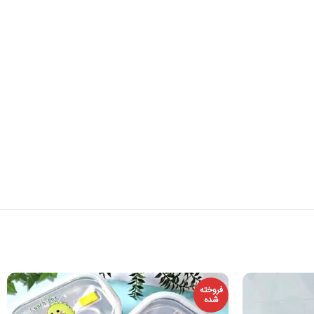
فروخته
شده