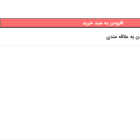
افزودن به سبد خرید
ن به علاقه مندی
آشپزی
وش ظروف ، ظرف فریزری ، ظرف یخچالی ، خرید جهیزیه