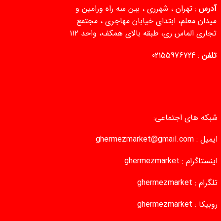
آدرس
: تهران ، شهرری ، بین سه راه ورامین و
میدان معلم، ابتدای خیابان مهاجری ، مجتمع
تجاری الماس ری، طبقه بالای همکف، واحد ۱۱۲
تلفن
:
02155976724
شبکه های اجتماعی:
ایمیل :
ghermezmarket@gmail.com
اینستاگرام :
ghermezmarket
تلگرام :
ghermezmarket
روبیکا :
ghermezmarket