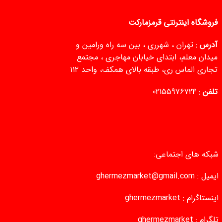
فروشگاه اینترنتی قرمزمارکت
آدرس
: تهران ، شهرری ، بین سه راه ورامین و
میدان معلم، ابتدای خیابان مهاجری ، مجتمع
تجاری الماس ری، طبقه بالای همکف، واحد ۱۱۲
تلفن
:
02155976724
شبکه های اجتماعی:
ایمیل :
ghermezmarket@gmail.com
اینستاگرام :
ghermezmarket
تلگرام :
ghermezmarket