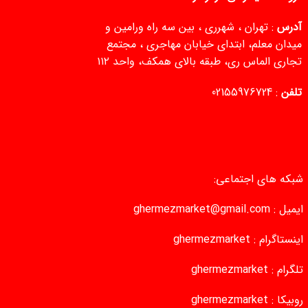
آدرس
: تهران ، شهرری ، بین سه راه ورامین و
میدان معلم، ابتدای خیابان مهاجری ، مجتمع
تجاری الماس ری، طبقه بالای همکف، واحد ۱۱۲
تلفن
:
02155976724
شبکه های اجتماعی:
ایمیل :
ghermezmarket@gmail.com
اینستاگرام :
ghermezmarket
تلگرام :
ghermezmarket
روبیکا :
ghermezmarket