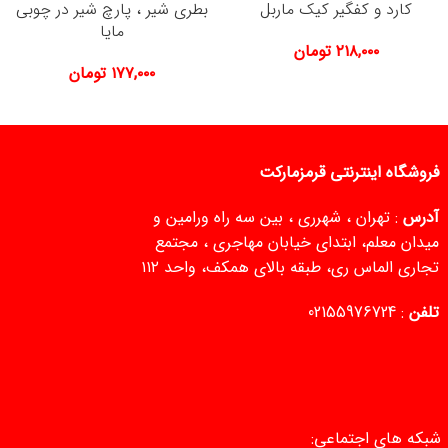
کارد و کفگیر کیک ماربل
بطری شیر ، پارچ شیر در چوبی
مایا
۲۱۸,۰۰۰
تومان
۱۷۷,۰۰۰
تومان
فروشگاه اینترنتی قرمزمارکت
آدرس
: تهران ، شهرری ، بین سه راه ورامین و
میدان معلم، ابتدای خیابان مهاجری ، مجتمع
تجاری الماس ری، طبقه بالای همکف، واحد ۱۱۲
تلفن
:
02155976724
شبکه های اجتماعی: