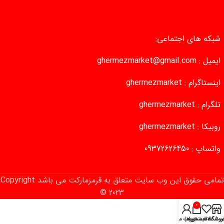
شبکه های اجتماعی:
ایمیل :
ghermezmarket@gmail.com
اینستاگرام :
ghermezmarket
تلگرام :
ghermezmarket
روبیکا :
ghermezmarket
واتساپ :
09372626450
تمامی حقوق این وب‌ سایت متعلق به قرمزمارکت می باشد Copyright
© 2023
0
روشگاه
سبد خرید
ست علاقه‌مندی‌ها
حساب من