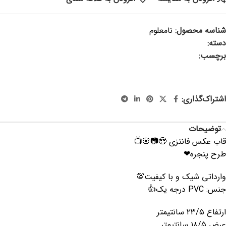
شناسه محصول:
نامعلوم
دسته:
اکسسوری
برچسب:
قاب عکس ، قاب فانتزی ، قاب خاص ، قاب کودک ، قاب
عکس کودک ، قاب عکس فانتزی ، قاب عکس پنجره ، قاب عکس
رنگی ، سیسمونی ، قاب آیینه
اشتراک‌گذاری:
توضیحات
قاب عكس فانتزى 😍📷🌸📺
طرح پنجره❤
وارداتی شیک و با کیفیت💯
جنس: PVC درجه یک👍
ارتفاع ۲۳/۵ سانتیمتر
عرض ۱۸/۵ سانتیمتر