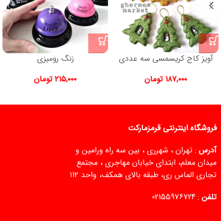
آویز کاج کریسمسی سه عددی
زنگ رومیزی
۱۸۷,۰۰۰
تومان
۲۱۵,۰۰۰
تومان
فروشگاه اینترنتی قرمزمارکت
آدرس
: تهران ، شهرری ، بین سه راه ورامین و
میدان معلم، ابتدای خیابان مهاجری ، مجتمع
تجاری الماس ری، طبقه بالای همکف، واحد ۱۱۲
تلفن
:
02155976724