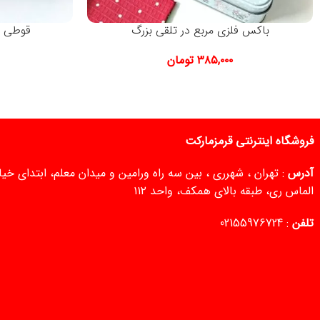
باکس فلزی مربع در تلقی بزرگ
قوطی ع
۳۸۵,۰۰۰
تومان
فروشگاه اینترنتی قرمزمارکت
آدرس
: تهران ، شهرری ، بین سه راه ورامین و میدان معلم، ابتدای خ
الماس ری، طبقه بالای همکف، واحد ۱۱۲
تلفن
:
02155976724