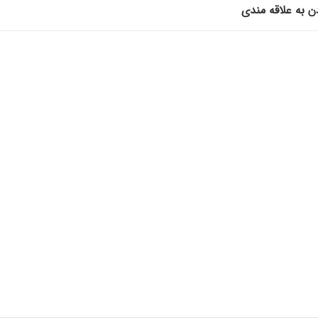
ن به علاقه مندی
زی
ره ، قالب کوکو ، قالب قلبی ، قالب گل