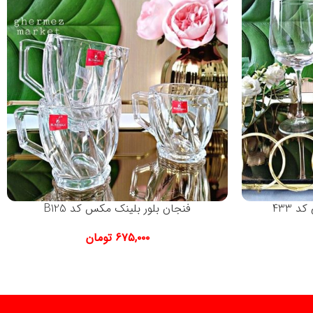
 433
فنجان بلور بلینک مکس کد B125
۶۷۵,۰۰۰
تومان