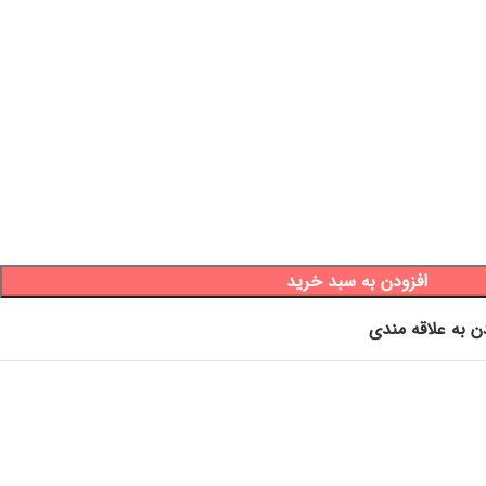
افزودن به سبد خرید
ن به علاقه مندی
اگ خاص، ماگ صورتی، ماگ طلایی،ماگ قاشق دار، هدیه خاص،
گ قاشقدار،