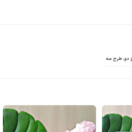
 دو
,
طرح سه