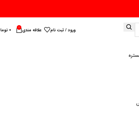
0
ورود / ثبت نام
علاقه مندی
۰
توما
ستره
ص