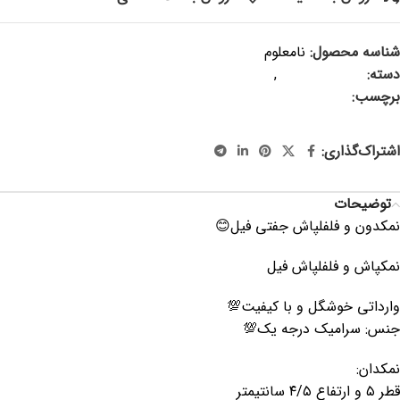
شناسه محصول:
نامعلوم
دسته:
سرو و پذیرایی
,
ظروف فانتزی
برچسب:
نمکدان فیل ، نمکپاش فیل ، نمکدان فانتزی ، نمکپاش فانتزی
، نمکدان فلفلپاش حیوانات
اشتراک‌گذاری:
توضیحات
نمکدون و فلفلپاش جفتی فیل😊
نمکپاش و فلفلپاش فیل
وارداتی خوشگل و با کیفیت💯
جنس: سرامیک درجه یک💯
نمکدان:
قطر ۵ و ارتفاع ۴/۵ سانتیمتر