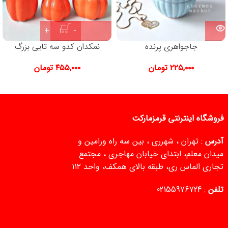
جاجواهری پرنده
نمکدان کدو سه تایی بزرگ
۲۲۵,۰۰۰
تومان
۴۵۵,۰۰۰
تومان
فروشگاه اینترنتی قرمزمارکت
آدرس
: تهران ، شهرری ، بین سه راه ورامین و
میدان معلم، ابتدای خیابان مهاجری ، مجتمع
تجاری الماس ری، طبقه بالای همکف، واحد ۱۱۲
تلفن
:
02155976724