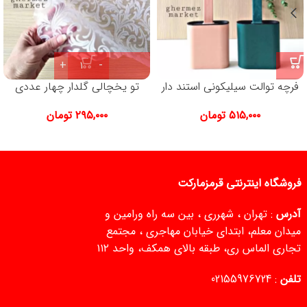
فرچه توالت سیلیکونی استند دار
تو یخچالی گلدار چهار عددی
۵۱۵,۰۰۰
تومان
۲۹۵,۰۰۰
تومان
فروشگاه اینترنتی قرمزمارکت
آدرس
: تهران ، شهرری ، بین سه راه ورامین و
میدان معلم، ابتدای خیابان مهاجری ، مجتمع
تجاری الماس ری، طبقه بالای همکف، واحد ۱۱۲
تلفن
:
02155976724