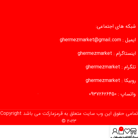
شبکه های اجتماعی:
ایمیل :
ghermezmarket@gmail.com
اینستاگرام :
ghermezmarket
تلگرام :
ghermezmarket
روبیکا :
ghermezmarket
واتساپ :
09372626450
تمامی حقوق این وب‌ سایت متعلق به قرمزمارکت می باشد Copyright
© 2023
0
روشگاه
سبد خرید
ست علاقه‌مندی‌ها
حساب من