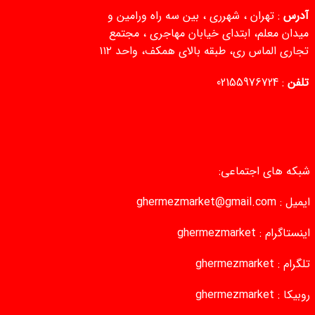
آدرس
: تهران ، شهرری ، بین سه راه ورامین و
میدان معلم، ابتدای خیابان مهاجری ، مجتمع
تجاری الماس ری، طبقه بالای همکف، واحد ۱۱۲
تلفن
:
02155976724
شبکه های اجتماعی:
ایمیل :
ghermezmarket@gmail.com
اینستاگرام :
ghermezmarket
تلگرام :
ghermezmarket
روبیکا :
ghermezmarket