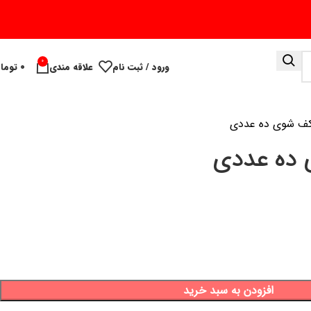
0
ورود / ثبت نام
علاقه مندی
۰
توما
 شوی ده عددی
ده عددی
افزودن به سبد خرید