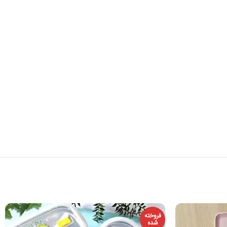
فروخته
شده