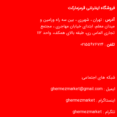
فروشگاه اینترنتی قرمزمارکت
آدرس
: تهران ، شهرری ، بین سه راه ورامین و
میدان معلم، ابتدای خیابان مهاجری ، مجتمع
تجاری الماس ری، طبقه بالای همکف، واحد ۱۱۲
تلفن
:
02155976724
شبکه های اجتماعی:
ایمیل :
ghermezmarket@gmail.com
اینستاگرام :
ghermezmarket
تلگرام :
ghermezmarket