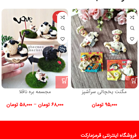
فروخته
شده
مگنت یخچالی سرآشپز
مجسمه بره ناقلا
۹۵,۰۰۰
تومان
۶۸,۰۰۰
تومان
–
۵۸,۰۰۰
تومان
فروشگاه اینترنتی قرمزمارکت