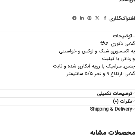
،دکوری طلایی ، دکوری سیلور ، دکوری رزگلد
اشتراک‌گذاری:
توضیحات
گلابی دکوری 🍐😍
یه اکسسوری شیک و لوکس و خواستنی
وارداتی با کیفیت
جنس: سرامیک با رویه آبکاری شده و ثابت
گلابی: ارتفاع ۹ و قطر ۵/۵ سانتیمتر
توضیحات تکمیلی
نظرات (0)
Shipping & Delivery
محصولات مشابه