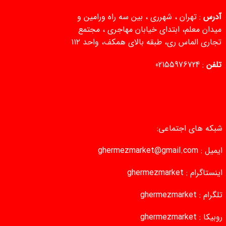
آدرس
: تهران ، شهرری ، بین سه راه ورامین و
میدان معلم، ابتدای خیابان مهاجری ، مجتمع
تجاری الماس ری، طبقه بالای همکف، واحد ۱۱۲
تلفن
:
02155976724
شبکه های اجتماعی:
ایمیل :
ghermezmarket@gmail.com
اینستاگرام :
ghermezmarket
تلگرام :
ghermezmarket
روبیکا :
ghermezmarket