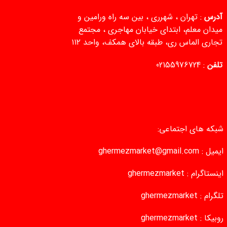
آدرس
: تهران ، شهرری ، بین سه راه ورامین و
میدان معلم، ابتدای خیابان مهاجری ، مجتمع
تجاری الماس ری، طبقه بالای همکف، واحد ۱۱۲
تلفن
:
02155976724
شبکه های اجتماعی:
ایمیل :
ghermezmarket@gmail.com
اینستاگرام :
ghermezmarket
تلگرام :
ghermezmarket
روبیکا :
ghermezmarket