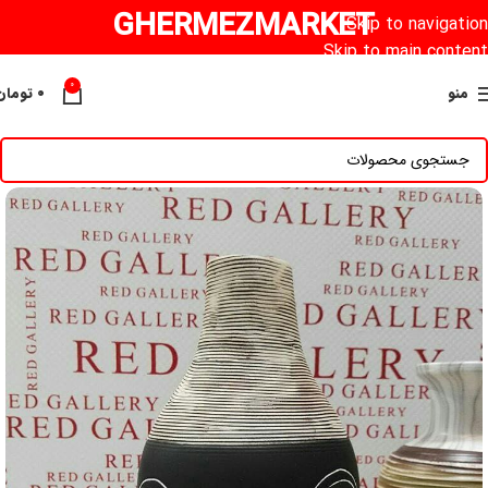
GHERMEZMARKET
Skip to navigation
Skip to main content
0
منو
۰
تومان