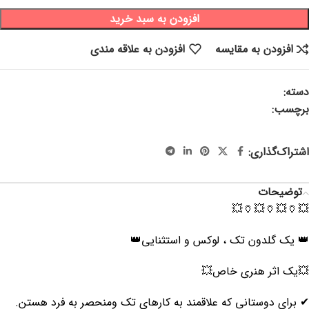
افزودن به سبد خرید
افزودن به مقایسه
افزودن به علاقه مندی
دسته:
گل و گلدان
برچسب:
گلدان دکوراتیو، گلدان خاص، گلدان تک ، گلدان خارجی ،
گلدان وارداتی ، گلدان مشکی ، گلدان هنری ، گلدان سفید مشکی
اشتراک‌گذاری:
توضیحات
💥🏺💥🏺💥🏺💥
👑 یک گلدون تک ، لوکس و استثنایی👑
💥یک اثر هنری خاص💥
✔ برای دوستانی که علاقمند به کارهای تک و‌منحصر به فرد هستن.